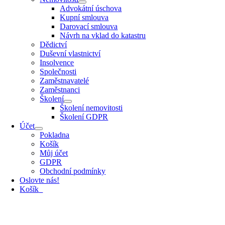
Advokátní úschova
Kupní smlouva
Darovací smlouva
Návrh na vklad do katastru
Dědictví
Duševní vlastnictví
Insolvence
Společnosti
Zaměstnavatelé
Zaměstnanci
Školení
Školení nemovitosti
Školení GDPR
Účet
Pokladna
Košík
Můj účet
GDPR
Obchodní podmínky
Oslovte nás!
Košík
0