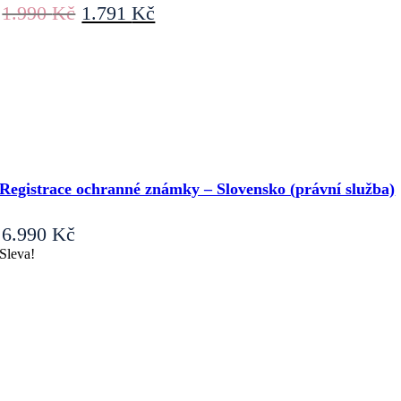
Původní
Aktuální
1.990
Kč
1.791
Kč
cena
cena
byla:
je:
1.990 Kč.
1.791 Kč.
Registrace ochranné známky – Slovensko (právní služba)
6.990
Kč
Sleva!