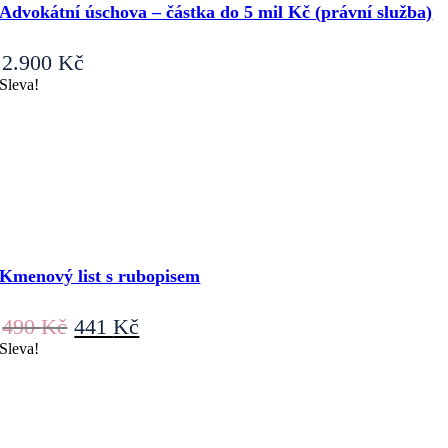
Advokátní úschova – částka do 5 mil Kč (právní služba)
2.900
Kč
Sleva!
Kmenový list s rubopisem
Původní
Aktuální
490
Kč
441
Kč
cena
cena
Sleva!
byla:
je:
490 Kč.
441 Kč.