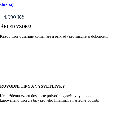
služba)
14.990
Kč
NÁHLED VZORU
Každý vzor obsahuje komentáře a příklady pro snadnější dokončení.
PRŮVODNÍ TIPY A VYSVĚTLIVKY
Ke každému vzoru dostanete průvodní vysvětlivky a popis
kupovaného vzoru s tipy pro jeho finalizaci a následné použití.