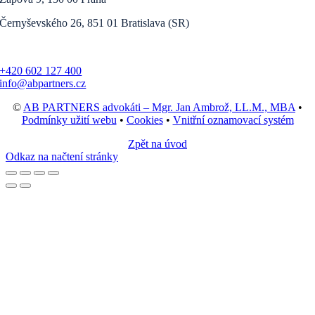
Černyševského 26, 851 01 Bratislava (SR)
+420 602 127 400
info@abpartners.cz
©
AB PARTNERS advokáti – Mgr. Jan Ambrož, LL.M., MBA
•
Podmínky užití webu
•
Cookies
•
Vnitřní oznamovací systém
Zpět na úvod
Odkaz na načtení stránky