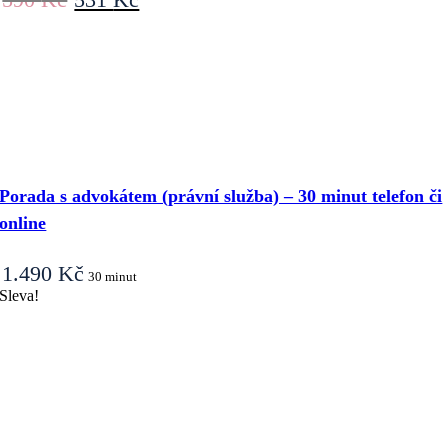
cena
cena
byla:
je:
590 Kč.
531 Kč.
Porada s advokátem (právní služba) – 30 minut telefon či
online
1.490
Kč
30 minut
Sleva!