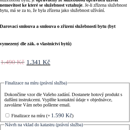
nemovitost ke které se služebnost vztahuje
. Je-li zřízena služebnost
bytu, má se za to, že byla zřízena jako služebnost užívání.
Darovací smlouva a smlouva o zřízení služebnosti bytu (byt
vymezený dle zák. o vlastnictví bytů)
Původní
Aktuální
1.490
Kč
1.341
Kč
cena
cena
byla:
je:
1.490 Kč.
1.341 Kč.
Finalizace na míru (právní služba)
Dokončíme vzor dle Vašeho zadání. Dostanete hotový produkt s
dalšími instrukcemi. Vyplňte kontaktní údaje v objednávce,
zavoláme Vám nebo pošleme email.
1.590
Kč
Finalizace na míru
(+
)
Návrh na vklad do katastru (právní služba)