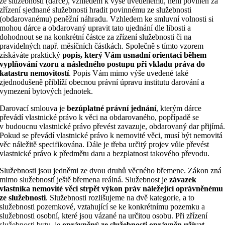
ze služebnosti (dárce), vzhledem k výše uvedenému, není povinen za
zřízení sjednané služebnosti hradit povinnému ze služebnosti
(obdarovanému) peněžní náhradu. Vzhledem ke smluvní volnosti si
mohou dárce a obdarovaný upravit tato ujednání dle libosti a
dohodnout se na konkrétní částce za zřízení služebnosti či na
pravidelných např. měsíčních částkách. Společně s tímto vzorem
získáváte praktický
popis, který Vám usnadní orientaci během
vyplňování vzoru a následného postupu při vkladu práva do
katastru nemovitostí
. Popis Vám mimo výše uvedené také
zjednodušeně přiblíží obecnou právní úpravu institutu darování a
vymezení bytových jednotek.
Darovací smlouva je
bezúplatné právní jednání
, kterým dárce
převádí vlastnické právo k věci na obdarovaného, popřípadě se
v budoucnu vlastnické právo převést zavazuje, obdarovaný dar přijímá
Pokud se převádí vlastnické právo k nemovité věci, musí být nemovitá
věc náležitě specifikována. Dále je třeba určitý projev vůle převést
vlastnické právo k předmětu daru a bezplatnost takového převodu.
Služebnosti jsou jedněmi ze dvou druhů věcného břemene. Zákon zná
mimo služebností ještě břemena reálná. Služebnost je
závazek
vlastníka nemovité věci strpět výkon práv náležející oprávněnému
ze služebnosti
. Služebnosti rozlišujeme na dvě kategorie, a to
služebnosti pozemkové, vztahující se ke konkrétnímu pozemku a
služebnosti osobní, které jsou vázané na určitou osobu. Při zřízení
služebnosti bytu, je
oprávněný ze služebnosti oprávněn užívat