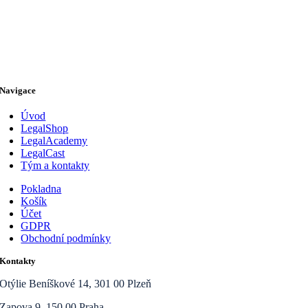
Navigace
Úvod
LegalShop
LegalAcademy
LegalCast
Tým a kontakty
Pokladna
Košík
Účet
GDPR
Obchodní podmínky
Kontakty
Otýlie Beníškové 14, 301 00 Plzeň
Zapova 9, 150 00 Praha