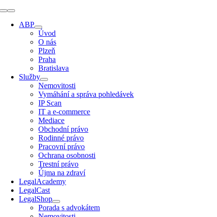
Přeskočit
Přepínání
na
navigace
ABP
obsah
Úvod
O nás
Plzeň
Praha
Bratislava
Služby
Nemovitosti
Vymáhání a správa pohledávek
IP Scan
IT a e-commerce
Mediace
Obchodní právo
Rodinné právo
Pracovní právo
Ochrana osobnosti
Trestní právo
Újma na zdraví
LegalAcademy
LegalCast
LegalShop
Porada s advokátem
Nemovitosti