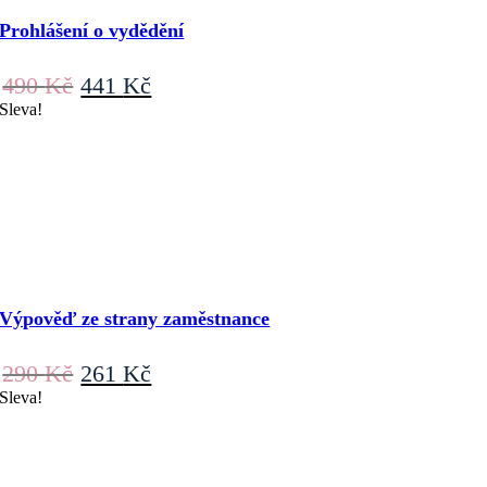
Prohlášení o vydědění
Původní
Aktuální
490
Kč
441
Kč
cena
cena
Sleva!
byla:
je:
490 Kč.
441 Kč.
Výpověď ze strany zaměstnance
Původní
Aktuální
290
Kč
261
Kč
cena
cena
Sleva!
byla:
je:
290 Kč.
261 Kč.