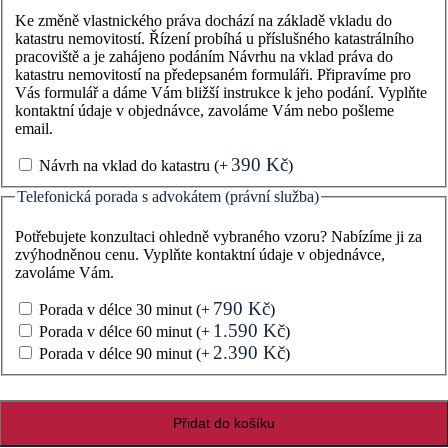
Ke změně vlastnického práva dochází na základě vkladu do
katastru nemovitostí. Řízení probíhá u příslušného katastrálního
pracoviště a je zahájeno podáním Návrhu na vklad práva do
katastru nemovitostí na předepsaném formuláři. Připravíme pro
Vás formulář a dáme Vám bližší instrukce k jeho podání. Vyplňte
kontaktní údaje v objednávce, zavoláme Vám nebo pošleme
email.
390
Kč
Návrh na vklad do katastru
(+
)
Telefonická porada s advokátem (právní služba)
Potřebujete konzultaci ohledně vybraného vzoru? Nabízíme ji za
zvýhodněnou cenu. Vyplňte kontaktní údaje v objednávce,
zavoláme Vám.
790
Kč
Porada v délce 30 minut
(+
)
1.590
Kč
Porada v délce 60 minut
(+
)
2.390
Kč
Porada v délce 90 minut
(+
)
Darovací
Přidat do košíku
smlouva