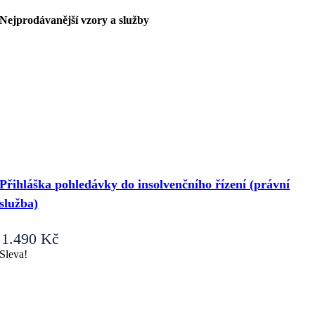
a
smlouva
Nejprodávanější vzory a služby
o
zřízení
služebnosti
bytu
(byt
vymezený
dle
zák.
o
vlastnictví
Přihláška pohledávky do insolvenčního řízení (právní
bytů)
služba)
množství
1.490
Kč
Sleva!