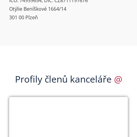
IČO: 74959654, DIČ: CZ8711191676
Otýlie Beníškové 1664/14
301 00 Plzeň
Profily členů kanceláře
@