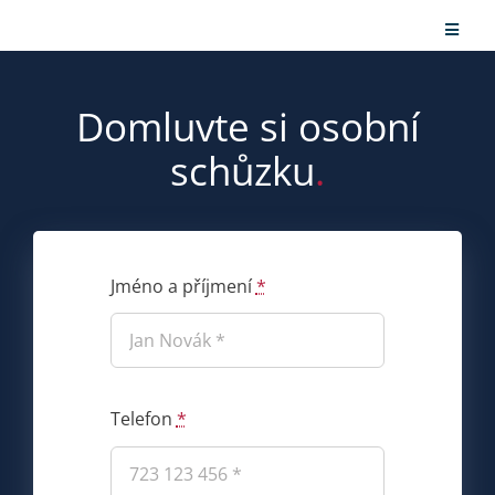
Přeskočit
Přepín
na
naviga
obsah
ABP
Domluvte si osobní
Služb
schůzku
.
Lega
Legal
Legal
Jméno a příjmení
*
Účet
Oslov
Telefon
*
Košík