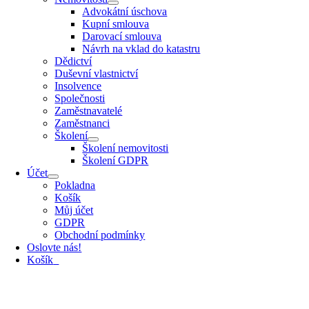
Advokátní úschova
Kupní smlouva
Darovací smlouva
Návrh na vklad do katastru
Dědictví
Duševní vlastnictví
Insolvence
Společnosti
Zaměstnavatelé
Zaměstnanci
Školení
Školení nemovitosti
Školení GDPR
Účet
Pokladna
Košík
Můj účet
GDPR
Obchodní podmínky
Oslovte nás!
Košík
0