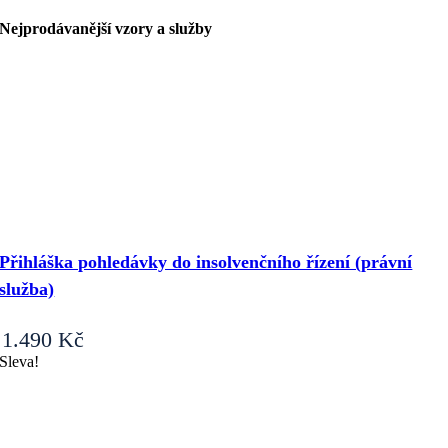
a
smlouva
Nejprodávanější vzory a služby
o
zřízení
služebnosti
bytu
(byt
vymezený
dle
občanského
zákoníku)
množství
Přihláška pohledávky do insolvenčního řízení (právní
služba)
1.490
Kč
Sleva!