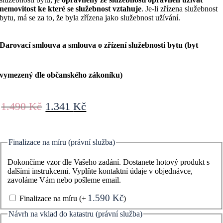
nemovitost ke které se služebnost vztahuje
. Je-li zřízena služebnost
bytu, má se za to, že byla zřízena jako služebnost užívání.
Darovací smlouva a smlouva o zřízení služebnosti bytu (byt
vymezený dle občanského zákoníku)
Původní
Aktuální
1.490
Kč
1.341
Kč
cena
cena
byla:
je:
1.490 Kč.
1.341 Kč.
Finalizace na míru (právní služba)
Dokončíme vzor dle Vašeho zadání. Dostanete hotový produkt s
dalšími instrukcemi. Vyplňte kontaktní údaje v objednávce,
zavoláme Vám nebo pošleme email.
1.590
Kč
Finalizace na míru
(+
)
Návrh na vklad do katastru (právní služba)