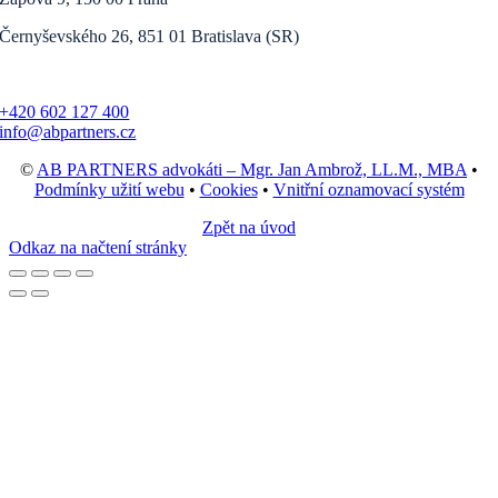
Černyševského 26, 851 01 Bratislava (SR)
+420 602 127 400
info@abpartners.cz
©
AB PARTNERS advokáti – Mgr. Jan Ambrož, LL.M., MBA
•
Podmínky užití webu
•
Cookies
•
Vnitřní oznamovací systém
Zpět na úvod
Odkaz na načtení stránky