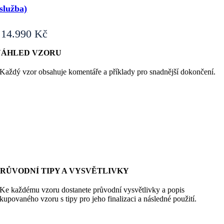
služba)
14.990
Kč
NÁHLED VZORU
Každý vzor obsahuje komentáře a příklady pro snadnější dokončení.
PRŮVODNÍ TIPY A VYSVĚTLIVKY
Ke každému vzoru dostanete průvodní vysvětlivky a popis
kupovaného vzoru s tipy pro jeho finalizaci a následné použití.