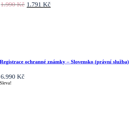
Původní
Aktuální
1.990
Kč
1.791
Kč
cena
cena
byla:
je:
1.990 Kč.
1.791 Kč.
Registrace ochranné známky – Slovensko (právní služba)
6.990
Kč
Sleva!