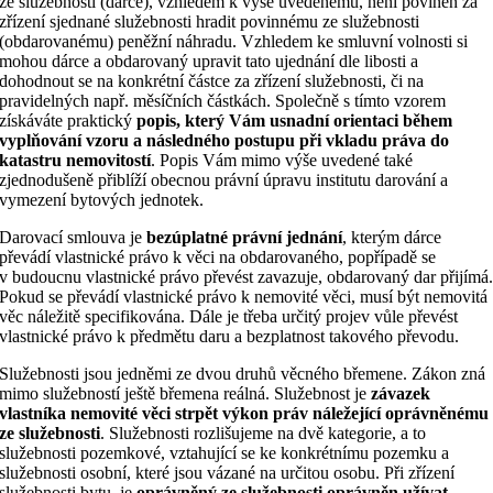
ze služebnosti (dárce), vzhledem k výše uvedenému, není povinen za
zřízení sjednané služebnosti hradit povinnému ze služebnosti
(obdarovanému) peněžní náhradu. Vzhledem ke smluvní volnosti si
mohou dárce a obdarovaný upravit tato ujednání dle libosti a
dohodnout se na konkrétní částce za zřízení služebnosti, či na
pravidelných např. měsíčních částkách. Společně s tímto vzorem
získáváte praktický
popis, který Vám usnadní orientaci během
vyplňování vzoru a následného postupu při vkladu práva do
katastru nemovitostí
. Popis Vám mimo výše uvedené také
zjednodušeně přiblíží obecnou právní úpravu institutu darování a
vymezení bytových jednotek.
Darovací smlouva je
bezúplatné právní jednání
, kterým dárce
převádí vlastnické právo k věci na obdarovaného, popřípadě se
v budoucnu vlastnické právo převést zavazuje, obdarovaný dar přijímá
Pokud se převádí vlastnické právo k nemovité věci, musí být nemovitá
věc náležitě specifikována. Dále je třeba určitý projev vůle převést
vlastnické právo k předmětu daru a bezplatnost takového převodu.
Služebnosti jsou jedněmi ze dvou druhů věcného břemene. Zákon zná
mimo služebností ještě břemena reálná. Služebnost je
závazek
vlastníka nemovité věci strpět výkon práv náležející oprávněnému
ze služebnosti
. Služebnosti rozlišujeme na dvě kategorie, a to
služebnosti pozemkové, vztahující se ke konkrétnímu pozemku a
služebnosti osobní, které jsou vázané na určitou osobu. Při zřízení
služebnosti bytu, je
oprávněný ze služebnosti oprávněn užívat