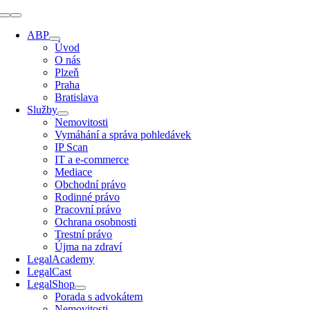
Přeskočit
Přepínání
na
navigace
ABP
obsah
Úvod
O nás
Plzeň
Praha
Bratislava
Služby
Nemovitosti
Vymáhání a správa pohledávek
IP Scan
IT a e-commerce
Mediace
Obchodní právo
Rodinné právo
Pracovní právo
Ochrana osobnosti
Trestní právo
Újma na zdraví
LegalAcademy
LegalCast
LegalShop
Porada s advokátem
Nemovitosti