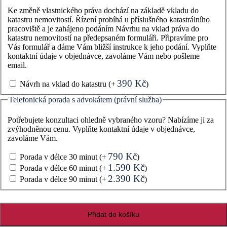
Ke změně vlastnického práva dochází na základě vkladu do
katastru nemovitostí. Řízení probíhá u příslušného katastrálního
pracoviště a je zahájeno podáním Návrhu na vklad práva do
katastru nemovitostí na předepsaném formuláři. Připravíme pro
Vás formulář a dáme Vám bližší instrukce k jeho podání. Vyplňte
kontaktní údaje v objednávce, zavoláme Vám nebo pošleme
email.
390
Kč
Návrh na vklad do katastru
(+
)
Telefonická porada s advokátem (právní služba)
Potřebujete konzultaci ohledně vybraného vzoru? Nabízíme ji za
zvýhodněnou cenu. Vyplňte kontaktní údaje v objednávce,
zavoláme Vám.
790
Kč
Porada v délce 30 minut
(+
)
1.590
Kč
Porada v délce 60 minut
(+
)
2.390
Kč
Porada v délce 90 minut
(+
)
Darovací
Přidat do košíku
smlouva