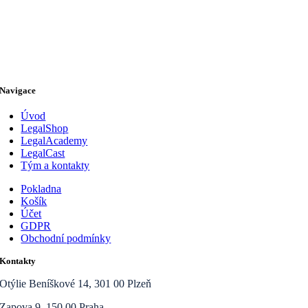
Navigace
Úvod
LegalShop
LegalAcademy
LegalCast
Tým a kontakty
Pokladna
Košík
Účet
GDPR
Obchodní podmínky
Kontakty
Otýlie Beníškové 14, 301 00 Plzeň
Zapova 9, 150 00 Praha