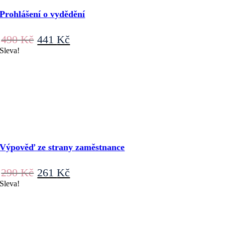
Prohlášení o vydědění
Původní
Aktuální
490
Kč
441
Kč
cena
cena
Sleva!
byla:
je:
490 Kč.
441 Kč.
Výpověď ze strany zaměstnance
Původní
Aktuální
290
Kč
261
Kč
cena
cena
Sleva!
byla:
je:
290 Kč.
261 Kč.