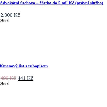
Advokátní úschova – částka do 5 mil Kč (právní služba)
2.900
Kč
Sleva!
Kmenový list s rubopisem
Původní
Aktuální
490
Kč
441
Kč
cena
cena
Sleva!
byla:
je:
490 Kč.
441 Kč.