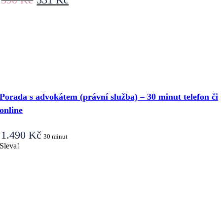
cena
cena
byla:
je:
590 Kč.
531 Kč.
Porada s advokátem (právní služba) – 30 minut telefon či
online
1.490
Kč
30 minut
Sleva!