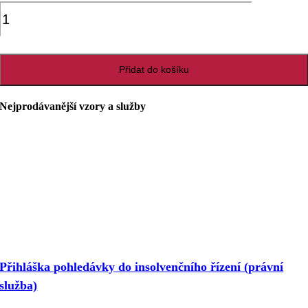
Registrace
ochranné
známky
-
Česká
Přidat do košíku
republika
(právní
Nejprodávanější vzory a služby
služba)
množství
Přihláška pohledávky do insolvenčního řízení (právní
služba)