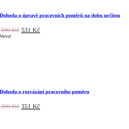
Dohoda o úpravě pracovních poměrů na dobu určitou
Původní
Aktuální
590
Kč
531
Kč
cena
cena
Sleva!
byla:
je:
590 Kč.
531 Kč.
Dohoda o rozvázání pracovního poměru
Původní
Aktuální
390
Kč
351
Kč
cena
cena
byla:
je:
390 Kč.
351 Kč.