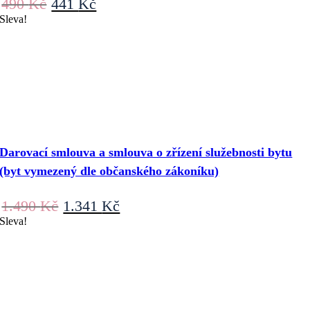
Původní
Aktuální
490
Kč
441
Kč
cena
cena
Sleva!
byla:
je:
490 Kč.
441 Kč.
Darovací smlouva a smlouva o zřízení služebnosti bytu
(byt vymezený dle občanského zákoníku)
Původní
Aktuální
1.490
Kč
1.341
Kč
cena
cena
Sleva!
byla:
je:
1.490 Kč.
1.341 Kč.