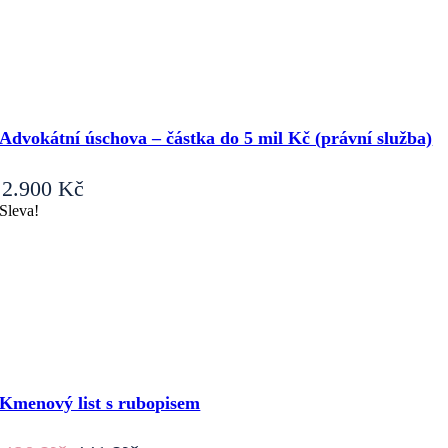
Advokátní úschova – částka do 5 mil Kč (právní služba)
2.900
Kč
Sleva!
Kmenový list s rubopisem