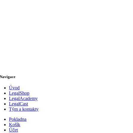
Navigace
Úvod
LegalShop
LegalAcademy
LegalCast
Tým a kontakty
Pokladna
Košík
Účet