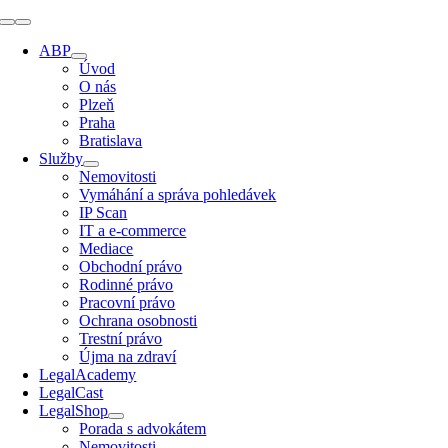
Přeskočit
Přepínání
na
navigace
ABP
obsah
Úvod
O nás
Plzeň
Praha
Bratislava
Služby
Nemovitosti
Vymáhání a správa pohledávek
IP Scan
IT a e-commerce
Mediace
Obchodní právo
Rodinné právo
Pracovní právo
Ochrana osobnosti
Trestní právo
Újma na zdraví
LegalAcademy
LegalCast
LegalShop
Porada s advokátem
Nemovitosti