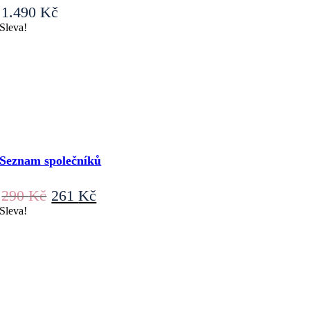
1.490
Kč
Sleva!
Seznam společníků
Původní
Aktuální
290
Kč
261
Kč
cena
cena
Sleva!
byla:
je:
290 Kč.
261 Kč.