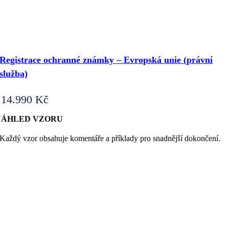
Registrace ochranné známky – Evropská unie (právní
služba)
14.990
Kč
NÁHLED VZORU
Každý vzor obsahuje komentáře a příklady pro snadnější dokončení.