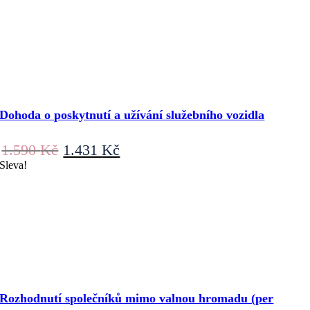
Dohoda o poskytnutí a užívání služebního vozidla
Původní
Aktuální
1.590
Kč
1.431
Kč
cena
cena
Sleva!
byla:
je:
1.590 Kč.
1.431 Kč.
Rozhodnutí společníků mimo valnou hromadu (per