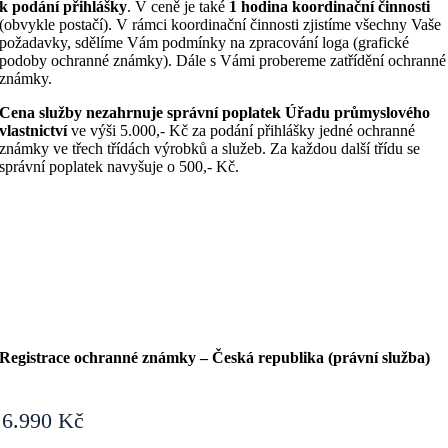
k podání přihlášky
. V ceně je také
1 hodina koordinační činnosti
(obvykle postačí). V rámci koordinační činnosti zjistíme všechny Vaše
požadavky, sdělíme Vám podmínky na zpracování loga (grafické
podoby ochranné známky). Dále s Vámi probereme zatřídění ochranné
známky.
Cena služby nezahrnuje správní poplatek Úřadu průmyslového
vlastnictví
ve výši 5.000,- Kč za podání přihlášky jedné ochranné
známky ve třech třídách výrobků a služeb. Za každou další třídu se
správní poplatek navyšuje o 500,- Kč.
Registrace ochranné známky – Česká republika (právní služba)
6.990
Kč