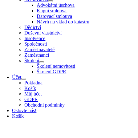
Advokátní úschova
Kupní smlouva
Darovací smlouva
Návrh na vklad do katastru
Dědictví
Duševní vlastnictví
Insolvence
Společnosti
Zaměstnavatelé
Zaměstnanci
Školení
Školení nemovitosti
Školení GDPR
Účet
Pokladna
Košík
Můj účet
GDPR
Obchodní podmínky
Oslovte nás!
Košík
0