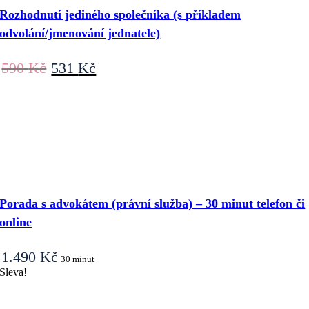
Rozhodnutí jediného společníka (s příkladem
odvolání/jmenování jednatele)
Původní
Aktuální
590
Kč
531
Kč
cena
cena
byla:
je:
590 Kč.
531 Kč.
Porada s advokátem (právní služba) – 30 minut telefon či
online
1.490
Kč
30 minut
Sleva!