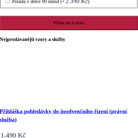
2.390
Kč
Porada v délce 90 minut
(+
)
Darovací
Přidat do košíku
smlouva
–
darování
Nejprodávanější vzory a služby
bytu
(vymezeného
dle
zák.
o
vlastnictví
bytů)
množství
Přihláška pohledávky do insolvenčního řízení (právní
služba)
1.490
Kč