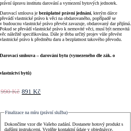
právní úpravu institutu darování a vymezení bytových jednotek.
Darovací smlouva je
bezúplatné právní jednání
, kterým dárce
převádí vlastnické právo k věci na obdarovaného, popřípadě se
v budoucnu vlastnické právo převést zavazuje, obdarovaný dar přijímá
Pokud se převádí vlastnické právo k nemovité věci, musí být nemovitá
věc náležitě specifikována. Dále je třeba určitý projev vůle převést
vlastnické právo k předmětu daru a bezplatnost takového převodu.
Darovací smlouva – darování bytu (vymezeného dle zák. o
vlastnictví bytů)
Původní
Aktuální
990
Kč
891
Kč
cena
cena
byla:
je:
990 Kč.
891 Kč.
Finalizace na míru (právní služba)
Dokončíme vzor dle Vašeho zadání. Dostanete hotový produkt s
dalšími instrukcemi. Vyplňte kontaktní údaje v objednávce,