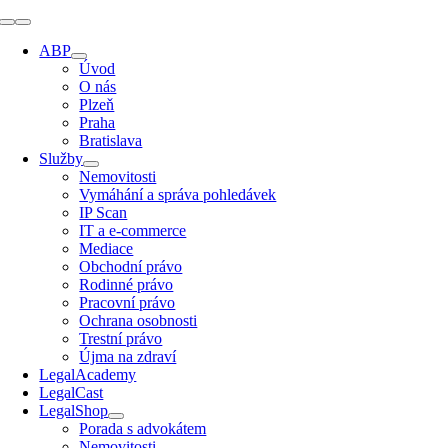
Přeskočit
Přepínání
na
navigace
ABP
obsah
Úvod
O nás
Plzeň
Praha
Bratislava
Služby
Nemovitosti
Vymáhání a správa pohledávek
IP Scan
IT a e-commerce
Mediace
Obchodní právo
Rodinné právo
Pracovní právo
Ochrana osobnosti
Trestní právo
Újma na zdraví
LegalAcademy
LegalCast
LegalShop
Porada s advokátem
Nemovitosti