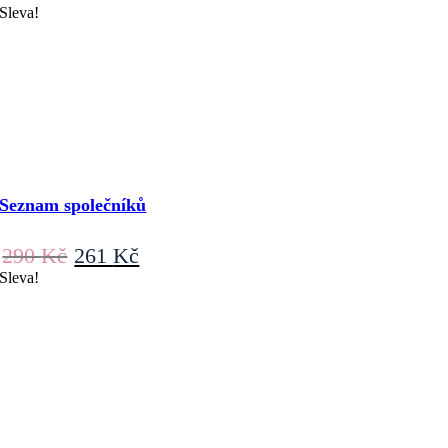
Sleva!
Seznam společníků
Původní
Aktuální
290
Kč
261
Kč
cena
cena
Sleva!
byla:
je:
290 Kč.
261 Kč.