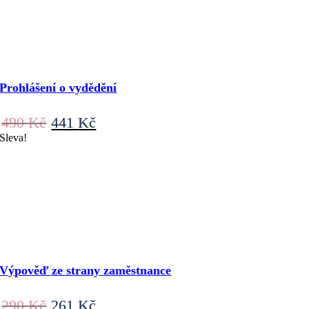
Prohlášení o vydědění
Původní
Aktuální
490
Kč
441
Kč
cena
cena
Sleva!
byla:
je:
490 Kč.
441 Kč.
Výpověď ze strany zaměstnance
Původní
Aktuální
290
Kč
261
Kč