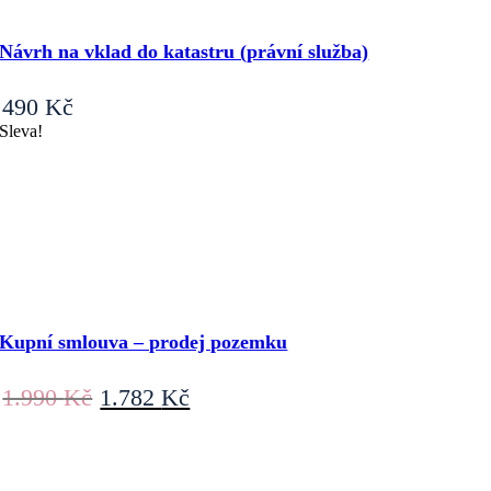
Návrh na vklad do katastru (právní služba)
490
Kč
Sleva!
Kupní smlouva – prodej pozemku
Původní
Aktuální
1.990
Kč
1.782
Kč
cena
cena
byla:
je:
1.990 Kč.
1.782 Kč.