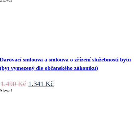
byla:
je:
490 Kč.
441 Kč.
Darovací smlouva a smlouva o zřízení služebnosti bytu
(byt vymezený dle občanského zákoníku)
Původní
Aktuální
1.490
Kč
1.341
Kč
cena
cena
Sleva!
byla:
je:
1.490 Kč.
1.341 Kč.