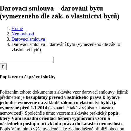
Darovací smlouva – darování bytu
(vymezeného dle zák. o vlastnictví bytů)
Home
Nemovitosti
Darovací smlouva
Darovací smlouva – darování bytu (vymezeného dle zák. o
vlastnictví bytů)
Hledat:
Popis vzoru či právní služby
Pořízením tohoto dokumentu získáváte vzor darovací smlouvy, jejímž
předmětem je
bezúplatný převod vlastnického práva k bytové
jednotce vymezené na základě zákona o vlastnictví bytů, tj.
vymezené před 1.1.2014
(seznatelné také z výpisu z katastru
nemovitostí). Společně s tímto vzorem získáváte praktický
popis,
který Vám usnadní orientaci během vyplňování vzoru a
následného postupu při vkladu práva do katastru nemovitostí
.
Popis Vám mimo výše uvedené také zjednodušeně přiblíží obecnou