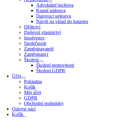
Advokátní úschova
Kupní smlouva
Darovací smlouva
Návrh na vklad do katastru
Dědictví
Duševní vlastnictví
Insolvence
Společnosti
Zaměstnavatelé
Zaměstnanci
Školení
Školení nemovitosti
Školení GDPR
Účet
Pokladna
Košík
Můj účet
GDPR
Obchodní podmínky
Oslovte nás!
Košík
0