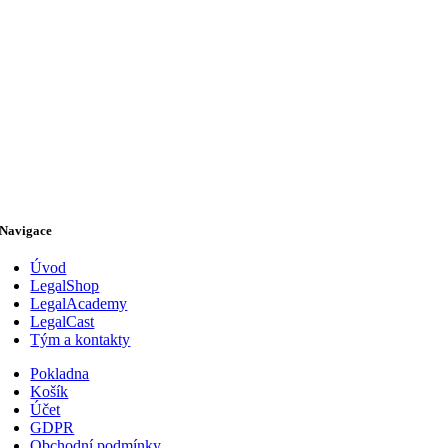
Navigace
Úvod
LegalShop
LegalAcademy
LegalCast
Tým a kontakty
Pokladna
Košík
Účet
GDPR
Obchodní podmínky