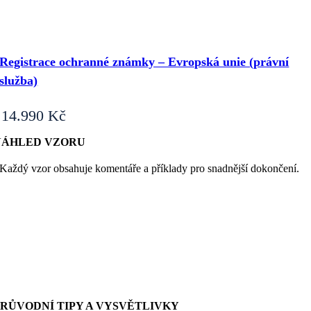
Registrace ochranné známky – Evropská unie (právní
služba)
14.990
Kč
NÁHLED VZORU
Každý vzor obsahuje komentáře a příklady pro snadnější dokončení.
PRŮVODNÍ TIPY A VYSVĚTLIVKY