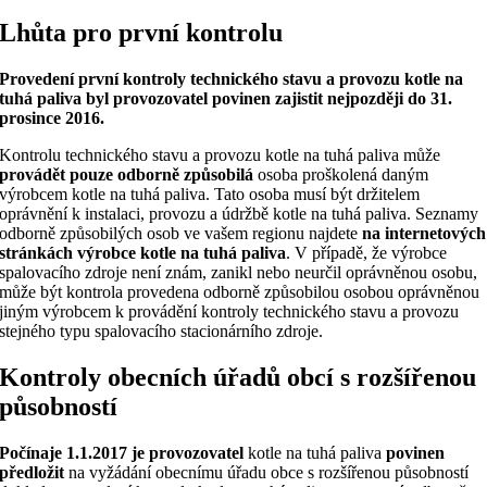
Lhůta pro první kontrolu
Provedení první kontroly technického stavu a provozu kotle na
tuhá paliva byl provozovatel povinen zajistit nejpozději do 31.
prosince 2016.
Kontrolu technického stavu a provozu kotle na tuhá paliva může
provádět pouze odborně způsobilá
osoba proškolená daným
výrobcem kotle na tuhá paliva. Tato osoba musí být držitelem
oprávnění k instalaci, provozu a údržbě kotle na tuhá paliva. Seznamy
odborně způsobilých osob ve vašem regionu najdete
na internetových
stránkách výrobce kotle na tuhá paliva
. V případě, že výrobce
spalovacího zdroje není znám, zanikl nebo neurčil oprávněnou osobu,
může být kontrola provedena odborně způsobilou osobou oprávněnou
jiným výrobcem k provádění kontroly technického stavu a provozu
stejného typu spalovacího stacionárního zdroje.
Kontroly obecních úřadů obcí s rozšířenou
působností
Počínaje 1.1.2017 je provozovatel
kotle na tuhá paliva
povinen
předložit
na vyžádání obecnímu úřadu obce s rozšířenou působností