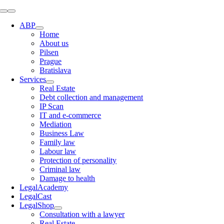
Skip
Toggle
to
Navigation
ABP
content
Home
About us
Pilsen
Prague
Bratislava
Services
Real Estate
Debt collection and management
IP Scan
IT and e-commerce
Mediation
Business Law
Family law
Labour law
Protection of personality
Criminal law
Damage to health
LegalAcademy
LegalCast
LegalShop
Consultation with a lawyer
Real Estate