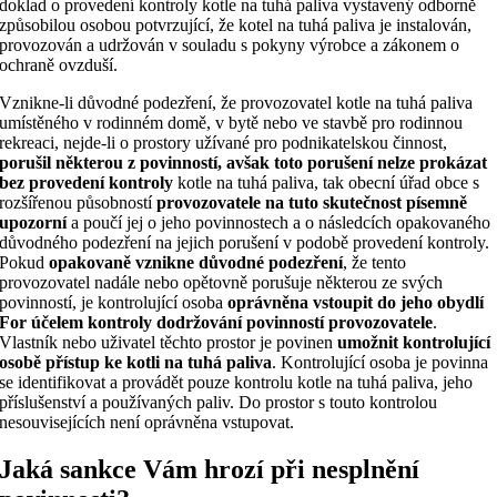
doklad o provedení kontroly kotle na tuhá paliva vystavený odborně
způsobilou osobou potvrzující, že kotel na tuhá paliva je instalován,
provozován a udržován v souladu s pokyny výrobce a zákonem o
ochraně ovzduší.
Vznikne-li
důvodné
podezření
,
že
provozovatel
kotle na tuhá paliva
umístěného v rodinném domě, v bytě nebo ve stavbě pro rodinnou
rekreaci, nejde-li o prostory užívané pro podnikatelskou činnost
,
porušil
některou
z
povinností
,
avšak
toto
porušení
nelze
prokázat
bez
provedení
kontroly
kotle na tuhá paliva
, tak
obecní
úřad
obce
s
rozšířenou
působností
provozovatele
na
tuto
skutečnost
písemně
upozorní
a
poučí
jej
o
jeho
povinnostech
a
o
následcích
opakovaného
důvodného
podezření
na
jejich
porušení
v
podobě
provedení
kontroly
.
Pokud
opakovaně
vznikne
důvodné
podezření
,
že
tento
provozovatel
nadále
nebo
opětovně
porušuje
některou
ze svých
povinností
,
je
kontrolující
osoba
oprávněna
vstoupit
do
jeho
obydlí
For
účelem
kontroly
dodržování
povinností
provozovatele
.
Vlastník
nebo
uživatel
těchto
prostor
je
povinen
umožnit
kontrolující
osobě
přístup
ke
kotli na tuhá paliva
. Kontrolující osoba je povinna
se identifikovat a provádět
pouze
kontrolu kotle na tuhá paliva, jeho
příslušenství a používaných paliv. Do prostor s touto kontrolou
nesouvisejících není oprávněna vstupovat.
Jaká sankce Vám hrozí při nesplnění