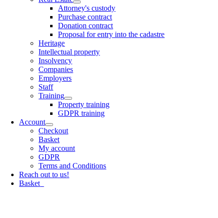
Attorney's custody
Purchase contract
Donation contract
Proposal for entry into the cadastre
Heritage
Intellectual property
Insolvency
Companies
Employers
Staff
Training
Property training
GDPR training
Account
Checkout
Basket
My account
GDPR
Terms and Conditions
Reach out to us!
Basket
0