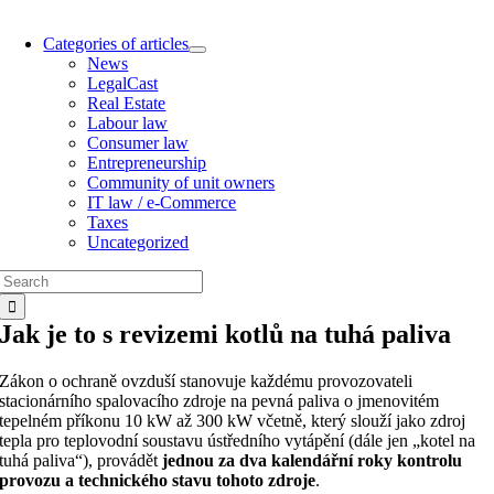
Categories of articles
News
LegalCast
Real Estate
Labour law
Consumer law
Entrepreneurship
Community of unit owners
IT law / e-Commerce
Taxes
Uncategorized
Search
for:
Jak je to s revizemi kotlů na tuhá paliva
Zákon o ochraně ovzduší stanovuje každému provozovateli
stacionárního spalovacího zdroje na pevná paliva o jmenovitém
tepelném příkonu 10 kW až 300 kW včetně, který slouží jako zdroj
tepla pro teplovodní soustavu ústředního vytápění (dále jen „kotel na
tuhá paliva“), provádět
jednou za dva kalendářní roky kontrolu
provozu a technického stavu tohoto zdroje
.