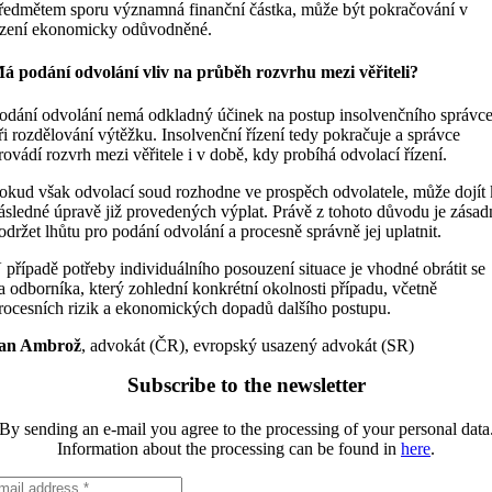
ředmětem sporu významná finanční částka, může být pokračování v
ízení ekonomicky odůvodněné.
á podání odvolání vliv na průběh rozvrhu mezi věřiteli?
odání odvolání nemá odkladný účinek na postup insolvenčního správc
ři rozdělování výtěžku. Insolvenční řízení tedy pokračuje a správce
rovádí rozvrh mezi věřitele i v době, kdy probíhá odvolací řízení.
okud však odvolací soud rozhodne ve prospěch odvolatele, může dojít 
ásledné úpravě již provedených výplat. Právě z tohoto důvodu je zásad
održet lhůtu pro podání odvolání a procesně správně jej uplatnit.
 případě potřeby individuálního posouzení situace je vhodné obrátit se
a odborníka, který zohlední konkrétní okolnosti případu, včetně
rocesních rizik a ekonomických dopadů dalšího postupu.
an Ambrož
, advokát (ČR), evropský usazený advokát (SR)
Subscribe to the newsletter
By sending an e-mail you agree to the processing of your personal data
Information about the processing can be found in
here
.