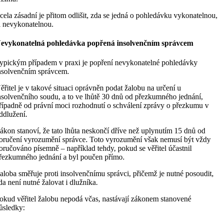
cela zásadní je přitom odlišit, zda se jedná o pohledávku vykonatelnou,
i nevykonatelnou.
evykonatelná pohledávka popřená insolvenčním správcem
ypickým případem v praxi je popření nevykonatelné pohledávky
nsolvenčním správcem.
ěřitel je v takové situaci oprávněn podat žalobu na určení u
nsolvenčního soudu, a to ve lhůtě 30 dnů od přezkumného jednání,
řípadně od právní moci rozhodnutí o schválení zprávy o přezkumu v
ddlužení.
ákon stanoví, že tato lhůta neskončí dříve než uplynutím 15 dnů od
oručení vyrozumění správce. Toto vyrozumění však nemusí být vždy
oručováno písemně – například tehdy, pokud se věřitel účastnil
řezkumného jednání a byl poučen přímo.
aloba směřuje proti insolvenčnímu správci, přičemž je nutné posoudit,
da není nutné žalovat i dlužníka.
okud věřitel žalobu nepodá včas, nastávají zákonem stanovené
ůsledky: