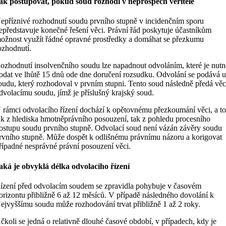
ak postupovat, pokud soud rozhodl v neprospěch věřitele
epříznivé rozhodnutí soudu prvního stupně v incidenčním sporu
epředstavuje konečné řešení věci. Právní řád poskytuje účastníkům
ožnost využít řádné opravné prostředky a domáhat se přezkumu
ozhodnutí.
ozhodnutí insolvenčního soudu lze napadnout odvoláním, které je nutn
odat ve lhůtě 15 dnů ode dne doručení rozsudku. Odvolání se podává 
oudu, který rozhodoval v prvním stupni. Tento soud následně předá vě
dvolacímu soudu, jímž je příslušný krajský soud.
 rámci odvolacího řízení dochází k opětovnému přezkoumání věci, a t
ak z hlediska hmotněprávního posouzení, tak z pohledu procesního
ostupu soudu prvního stupně. Odvolací soud není vázán závěry soudu
rvního stupně. Může dospět k odlišnému právnímu názoru a korigovat
řípadné nesprávné právní posouzení věci.
aká je obvyklá délka odvolacího řízení
ízení před odvolacím soudem se zpravidla pohybuje v časovém
orizontu přibližně 6 až 12 měsíců. V případě následného dovolání k
ejvyššímu soudu může rozhodování trvat přibližně 1 až 2 roky.
čkoli se jedná o relativně dlouhé časové období, v případech, kdy je