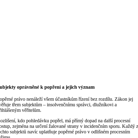
ubjekty oprávněné k popření a jejich význam
opěrné právo nenáleží všem účastníkům řízení bez rozdílu. Zákon jej
věřuje třem subjektům – insolvenčnímu správci, dlužníkovi a
řihlášeným věřitelům.
ozlišení, kdo pohledávku popřel, má přímý dopad na další procesní
ostup, zejména na určení žalované strany v incidenčním sporu. Každý 
ěchto subjektů navíc uplatňuje popěrné právo v odlišném procesním
ežimu.