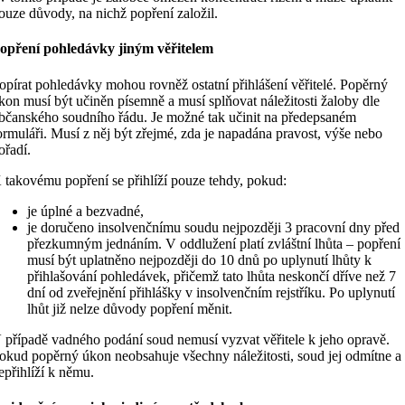
ouze důvody, na nichž popření založil.
opření pohledávky jiným věřitelem
opírat pohledávky mohou rovněž ostatní přihlášení věřitelé. Popěrný
kon musí být učiněn písemně a musí splňovat náležitosti žaloby dle
bčanského soudního řádu. Je možné tak učinit na předepsaném
ormuláři. Musí z něj být zřejmé, zda je napadána pravost, výše nebo
ořadí.
 takovému popření se přihlíží pouze tehdy, pokud:
je úplné a bezvadné,
je doručeno insolvenčnímu soudu nejpozději 3 pracovní dny před
přezkumným jednáním. V oddlužení platí zvláštní lhůta – popření
musí být uplatněno nejpozději do 10 dnů po uplynutí lhůty k
přihlašování pohledávek, přičemž tato lhůta neskončí dříve než 7
dní od zveřejnění přihlášky v insolvenčním rejstříku. Po uplynutí
lhůt již nelze důvody popření měnit.
 případě vadného podání soud nemusí vyzvat věřitele k jeho opravě.
okud popěrný úkon neobsahuje všechny náležitosti, soud jej odmítne a
epřihlíží k němu.