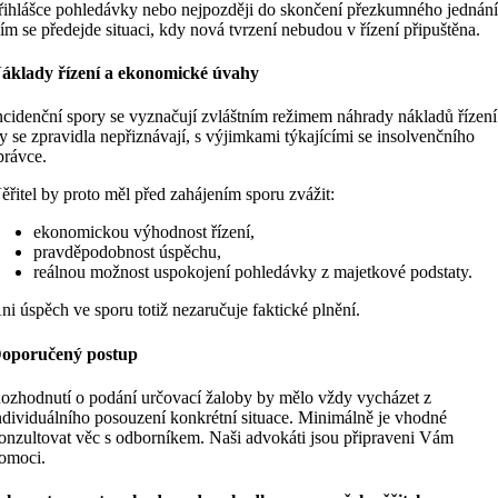
řihlášce pohledávky nebo nejpozději do skončení přezkumného jednání
ím se předejde situaci, kdy nová tvrzení nebudou v řízení připuštěna.
áklady řízení a ekonomické úvahy
ncidenční spory se vyznačují zvláštním režimem náhrady nákladů řízení
y se zpravidla nepřiznávají, s výjimkami týkajícími se insolvenčního
právce.
ěřitel by proto měl před zahájením sporu zvážit:
ekonomickou výhodnost řízení,
pravděpodobnost úspěchu,
reálnou možnost uspokojení pohledávky z majetkové podstaty.
ni úspěch ve sporu totiž nezaručuje faktické plnění.
oporučený postup
ozhodnutí o podání určovací žaloby by mělo vždy vycházet z
ndividuálního posouzení konkrétní situace. Minimálně je vhodné
onzultovat věc s odborníkem. Naši advokáti jsou připraveni Vám
omoci.