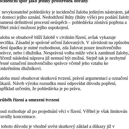
ncidenční spor jako jediný prostředek obrany
 nevykonatelné pohledávky je incidenční žaloba jediným nástrojem, ja
e domoci jejího uznání. Nedodržení lhůty (lhůty výše) pro podání žalob
namená definitivní procesní neúspěch – pohledávka zůstává popřena a
ěřitel ztrácí možnost jejího uspokojení.
aloba se obsahově blíží žalobě v civilním řízení, avšak vykazuje
pecifika. Zásadní je správné určení žalovaných. V závislosti na způsob
ešení úpadku je nutné rozhodnout, zda žalovat pouze insolvenčního
právce, nebo i dlužníka. Nesprávná volba může vést k zamítnutí žaloby
řičemž následná náprava již nemusí být možná. Stejně tak je nezbytné
řesné označení insolvenčního správce včetně jeho vztahu ke
onkrétnímu dlužníkovi.
aloba musí obsahovat skutková tvrzení, právní argumentaci a označení
ůkazů. Návrh výroku rozsudku musí odpovídat důvodu popření,
apříklad určením, že pohledávka je po právu.
růběh řízení a omezení tvrzení
oud rozhoduje až po projednání věci v řízení. Věřitel je však limitován
ravidly koncentrace.
 tohoto důvodu je vhodné uvést skutkový základ a důkazy již v