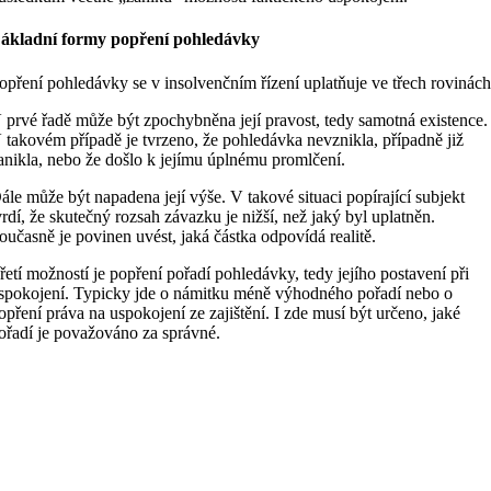
ákladní formy popření pohledávky
opření pohledávky se v insolvenčním řízení uplatňuje ve třech rovinách
 prvé řadě může být zpochybněna její pravost, tedy samotná existence.
 takovém případě je tvrzeno, že pohledávka nevznikla, případně již
anikla, nebo že došlo k jejímu úplnému promlčení.
ále může být napadena její výše. V takové situaci popírající subjekt
vrdí, že skutečný rozsah závazku je nižší, než jaký byl uplatněn.
oučasně je povinen uvést, jaká částka odpovídá realitě.
řetí možností je popření pořadí pohledávky, tedy jejího postavení při
spokojení. Typicky jde o námitku méně výhodného pořadí nebo o
opření práva na uspokojení ze zajištění. I zde musí být určeno, jaké
ořadí je považováno za správné.