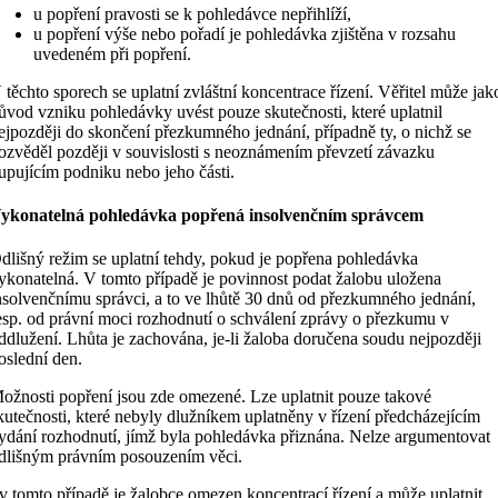
u popření pravosti se k pohledávce nepřihlíží,
u popření výše nebo pořadí je pohledávka zjištěna v rozsahu
uvedeném při popření.
 těchto sporech se uplatní zvláštní koncentrace řízení. Věřitel může jak
ůvod vzniku pohledávky uvést pouze skutečnosti, které uplatnil
ejpozději do skončení přezkumného jednání, případně ty, o nichž se
ozvěděl později v souvislosti s neoznámením převzetí závazku
upujícím podniku nebo jeho části.
ykonatelná pohledávka popřená insolvenčním správcem
dlišný režim se uplatní tehdy, pokud je popřena pohledávka
ykonatelná. V tomto případě je povinnost podat žalobu uložena
nsolvenčnímu správci, a to ve lhůtě 30 dnů od přezkumného jednání,
esp. od právní moci rozhodnutí o schválení zprávy o přezkumu v
ddlužení. Lhůta je zachována, je-li žaloba doručena soudu nejpozději
oslední den.
ožnosti popření jsou zde omezené. Lze uplatnit pouze takové
kutečnosti, které nebyly dlužníkem uplatněny v řízení předcházejícím
ydání rozhodnutí, jímž byla pohledávka přiznána. Nelze argumentovat
dlišným právním posouzením věci.
 v tomto případě je žalobce omezen koncentrací řízení a může uplatnit