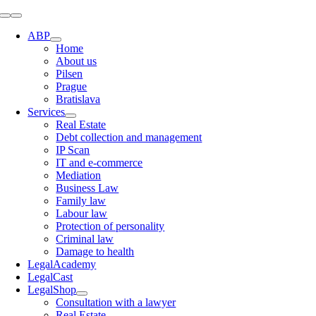
Skip
Toggle
to
Navigation
ABP
content
Home
About us
Pilsen
Prague
Bratislava
Services
Real Estate
Debt collection and management
IP Scan
IT and e-commerce
Mediation
Business Law
Family law
Labour law
Protection of personality
Criminal law
Damage to health
LegalAcademy
LegalCast
LegalShop
Consultation with a lawyer
Real Estate