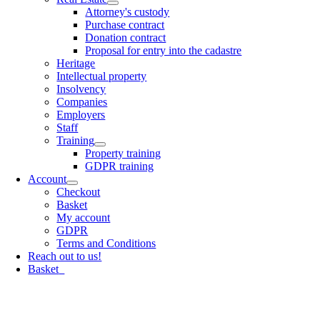
Attorney's custody
Purchase contract
Donation contract
Proposal for entry into the cadastre
Heritage
Intellectual property
Insolvency
Companies
Employers
Staff
Training
Property training
GDPR training
Account
Checkout
Basket
My account
GDPR
Terms and Conditions
Reach out to us!
Basket
0