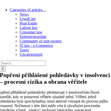
Categories of articles
News
LegalCast
Real Estate
Labour law
Consumer law
Entrepreneurship
Community of unit owners
IT law / e-Commerce
Taxes
Uncategorized
Search
for:
Popření přihlášené pohledávky v insolvenci
– procesní rizika a obrana věřitele
opření přihlášené pohledávky představuje v insolvenčním řízení
kamžik, kdy se postavení věřitele zásadně mění. Věřitel, jehož
ohledávka byla zpochybněna, musí aktivně vstoupit do procesu jejího
rosazení. Nečinnost v této fázi může vést k závažným procesním
ůsledkům včetně „zániku“ možnosti faktického uspokojení.