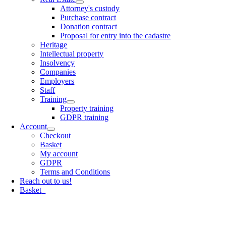
Attorney's custody
Purchase contract
Donation contract
Proposal for entry into the cadastre
Heritage
Intellectual property
Insolvency
Companies
Employers
Staff
Training
Property training
GDPR training
Account
Checkout
Basket
My account
GDPR
Terms and Conditions
Reach out to us!
Basket
0