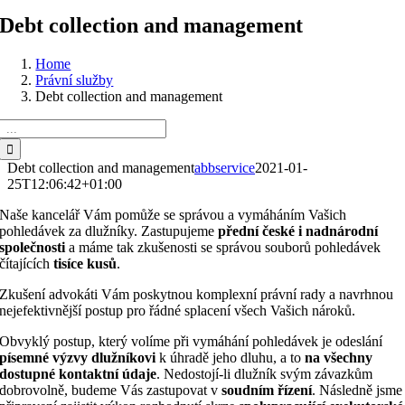
Debt collection and management
Home
Právní služby
Debt collection and management
Search
for:
Debt collection and management
abbservice
2021-01-
25T12:06:42+01:00
Naše kancelář Vám pomůže se správou a vymáháním Vašich
pohledávek za dlužníky. Zastupujeme
přední české i nadnárodní
společnosti
a máme tak zkušenosti se správou souborů pohledávek
čítajících
tisíce kusů
.
Zkušení advokáti Vám poskytnou komplexní právní rady a navrhnou
nejefektivnější postup pro řádné splacení všech Vašich nároků.
Obvyklý postup, který volíme při vymáhání pohledávek je odeslání
písemné výzvy dlužníkovi
k úhradě jeho dluhu, a to
na všechny
dostupné kontaktní údaje
. Nedostojí-li dlužník svým závazkům
dobrovolně, budeme Vás zastupovat v
soudním řízení
. Následně jsme