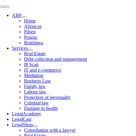
Skip
Toggle
to
Navigation
ABP
content
Home
About us
Pilsen
Prague
Bratislava
Services
Real Estate
Debt collection and management
IP Scan
IT and e-commerce
Mediation
Business Law
Family law
Labour law
Protection of personality
Criminal law
Damage to health
LegalAcademy
LegalCast
LegalShop
Consultation with a lawyer
Real Estate