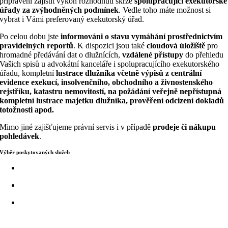
připravení zajistit výkon rozhodnutí skrze
spolupracující exekutorské
úřady za zvýhodněných podmínek
. Vedle toho máte možnost si
vybrat i Vámi preferovaný exekutorský úřad.
Po celou dobu jste
informováni o stavu vymáhání prostřednictvím
pravidelných reportů
. K dispozici jsou také
cloudová úložiště
pro
hromadné předávání dat o dlužnících,
vzdálené přístupy
do přehledu
Vašich spisů u advokátní kanceláře i spolupracujícího exekutorského
úřadu, kompletní
lustrace dlužníka včetně výpisů z centrální
evidence exekucí, insolvenčního, obchodního a živnostenského
rejstříku, katastru nemovitostí, na požádání veřejně nepřístupná
kompletní lustrace majetku dlužníka, prověření odcizení dokladů
totožnosti apod.
Mimo jiné zajišťujeme právní servis i v případě
prodeje či nákupu
pohledávek
.
Výběr poskytovaných služeb
Lustrace dlužníků a jejich majetku
Předžalobní výzva
Podání žaloby, návrhu na vydání elektronického platebního
rozkazu, směnečného platebního rozkazu, evropského
platebního rozkazu