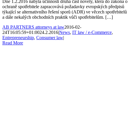
Dne 1.2.2016 nabyla účinnosti druhá část novely, která do zákona o
ochraně spotřebitele zapracovává požadavky evropských předpisů
týkající se alternativního řešení sporů (ADR) ve věcech spotřebitelů
a dále nekalých obchodních praktik vůči spotřebitelům. […]
AB PARTNERS attorneys at law
2016-02-
24T16:05:59+01:00
24.2.2016
|
News
,
IT law / e-Commerce
,
Entrepreneurship
,
Consumer law
|
Read More