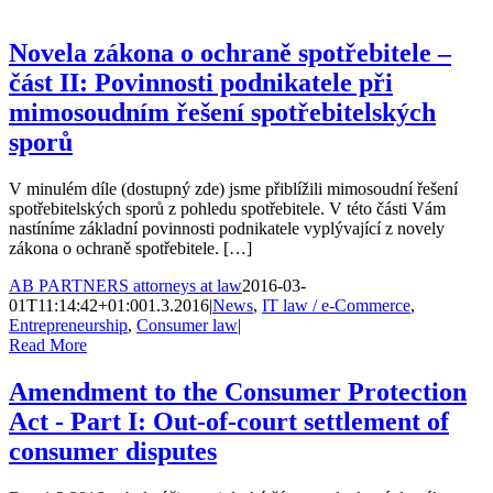
Novela zákona o ochraně spotřebitele –
část II: Povinnosti podnikatele při
mimosoudním řešení spotřebitelských
sporů
V minulém díle (dostupný zde) jsme přiblížili mimosoudní řešení
spotřebitelských sporů z pohledu spotřebitele. V této části Vám
nastíníme základní povinnosti podnikatele vyplývající z novely
zákona o ochraně spotřebitele. […]
AB PARTNERS attorneys at law
2016-03-
01T11:14:42+01:00
1.3.2016
|
News
,
IT law / e-Commerce
,
Entrepreneurship
,
Consumer law
|
Read More
Amendment to the Consumer Protection
Act - Part I: Out-of-court settlement of
consumer disputes