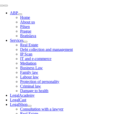
Skip
Toggle
to
Navigation
ABP
content
Home
About us
Pilsen
Prague
Bratislava
Services
Real Estate
Debt collection and management
IP Scan
IT and e-commerce
Mediation
Business Law
Family law
Labour law
Protection of personality
Criminal law
Damage to health
LegalAcademy
LegalCast
LegalShop
Consultation with a lawyer
Real Estate