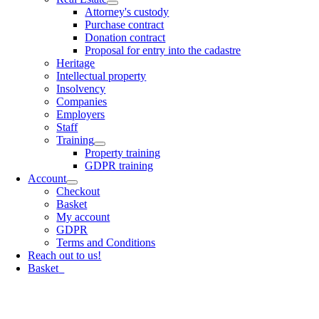
Attorney's custody
Purchase contract
Donation contract
Proposal for entry into the cadastre
Heritage
Intellectual property
Insolvency
Companies
Employers
Staff
Training
Property training
GDPR training
Account
Checkout
Basket
My account
GDPR
Terms and Conditions
Reach out to us!
Basket
0