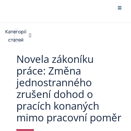
Перейти
Перейд
до
до
змісту
ABP
навігац
Категорії
Шукайте:
Посл
статей
Lega
Novela zákoníku
Legal
práce: Změna
Legal
jednostranného
Облік
zrušení dohod o
Зверт
pracích konaných
mimo pracovní poměr
Коши