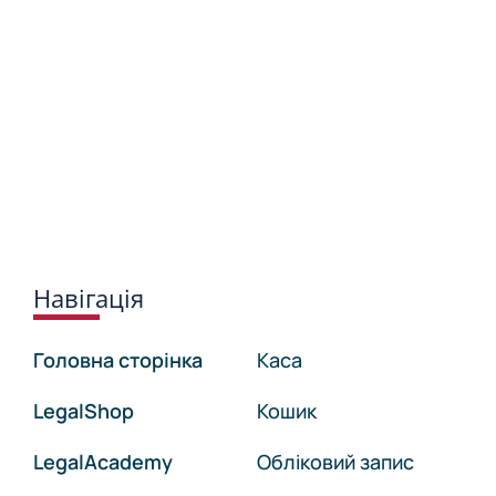
Навігація
Головна сторінка
Каса
LegalShop
Кошик
LegalAcademy
Обліковий запис