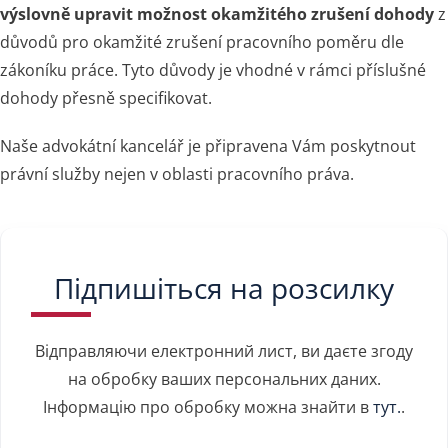
výslovně upravit možnost okamžitého zrušení
dohody
z
důvodů pro okamžité zrušení pracovního poměru dle
zákoníku práce. Tyto důvody je vhodné v rámci příslušné
dohody přesně specifikovat.
Naše advokátní kancelář je připravena Vám poskytnout
právní služby nejen v oblasti pracovního práva.
Підпишіться на розсилку
Відправляючи електронний лист, ви даєте згоду
на обробку ваших персональних даних.
Інформацію про обробку можна знайти в
тут.
.