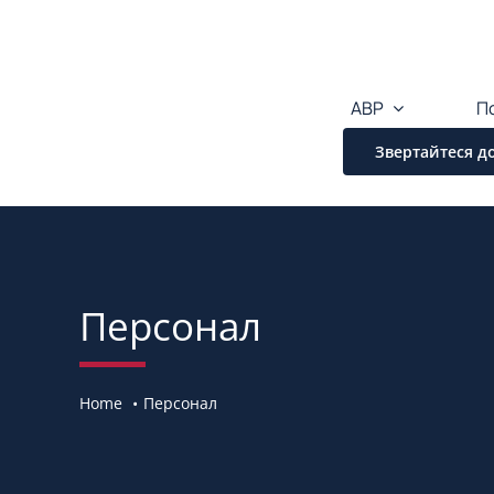
Перейти
до
змісту
ABP
П
Звертайтеся до
Персонал
Home
Персонал