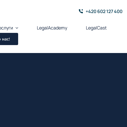
+420 602 127 400
ослуги
LegalAcademy
LegalCast
 нас!