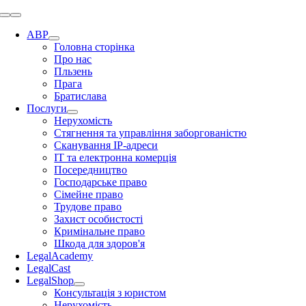
Перейти
Перейдіть
до
до
ABP
змісту
навігації
Головна сторінка
Про нас
Пльзень
Прага
Братислава
Послуги
Нерухомість
Стягнення та управління заборгованістю
Сканування IP-адреси
ІТ та електронна комерція
Посередництво
Господарське право
Сімейне право
Трудове право
Захист особистості
Кримінальне право
Шкода для здоров'я
LegalAcademy
LegalCast
LegalShop
Консультація з юристом
Нерухомість