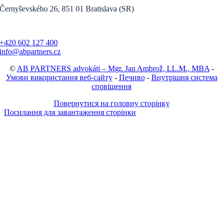
Černyševského 26, 851 01 Bratislava (SR)
+420 602 127 400
info@abpartners.cz
©
AB PARTNERS advokáti – Mgr. Jan Ambrož, LL.M., MBA
-
Умови використання веб-сайту
-
Печиво
-
Внутрішня система
сповіщення
Повернутися на головну сторінку
Посилання для завантаження сторінки