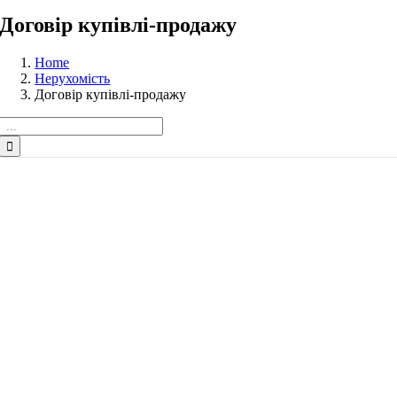
Договір купівлі-продажу
Home
Нерухомість
Договір купівлі-продажу
Шукайте: