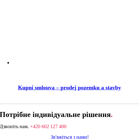
Kupní smlouva – prodej pozemku a stavby
Потрібне індивідуальне рішення
.
Дзвоніть нам.
+420 602 127 400
Зв'яжіться з нами!