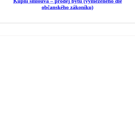
Kupní smlouva – prodej bytu (vymezeného dle
občanského zákoníku)