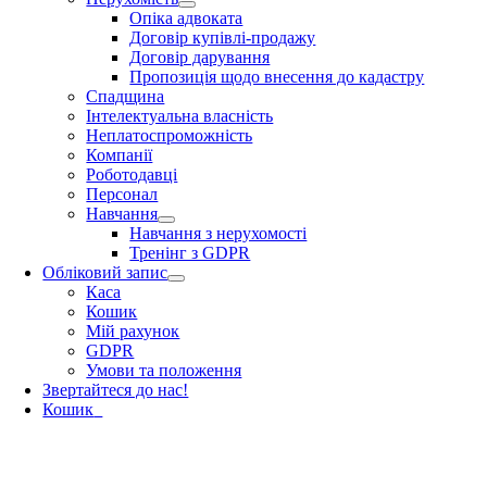
Опіка адвоката
Договір купівлі-продажу
Договір дарування
Пропозиція щодо внесення до кадастру
Спадщина
Інтелектуальна власність
Неплатоспроможність
Компанії
Роботодавці
Персонал
Навчання
Навчання з нерухомості
Тренінг з GDPR
Обліковий запис
Каса
Кошик
Мій рахунок
GDPR
Умови та положення
Звертайтеся до нас!
Кошик
0