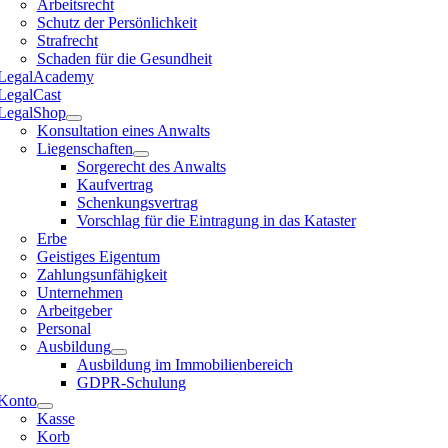
Arbeitsrecht
Schutz der Persönlichkeit
Strafrecht
Schaden für die Gesundheit
LegalAcademy
LegalCast
LegalShop
Konsultation eines Anwalts
Liegenschaften
Sorgerecht des Anwalts
Kaufvertrag
Schenkungsvertrag
Vorschlag für die Eintragung in das Kataster
Erbe
Geistiges Eigentum
Zahlungsunfähigkeit
Unternehmen
Arbeitgeber
Personal
Ausbildung
Ausbildung im Immobilienbereich
GDPR-Schulung
Konto
Kasse
Korb