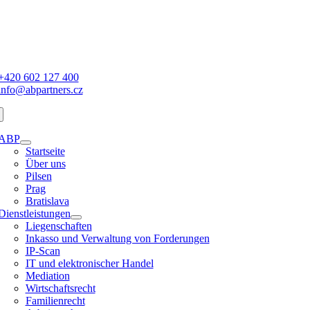
Zum
Inhalt
springen
ation
alten
+420 602 127 400
info@abpartners.cz
ABP
Startseite
Über uns
Pilsen
Prag
Bratislava
Dienstleistungen
Liegenschaften
Inkasso und Verwaltung von Forderungen
IP-Scan
IT und elektronischer Handel
Mediation
Wirtschaftsrecht
Familienrecht