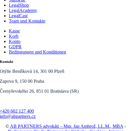
LegalShop
LegalAcademy
LegalCast
Team und Kontakte
Kasse
Korb
Konto
GDPR
Bedingungen und Konditionen
Kontakt
Otýlie Beníšková 14, 301 00 Plzeň
Zapova 9, 150 00 Praha
Černyševského 26, 851 01 Bratislava (SR)
+420 602 127 400
info@abpartners.cz
©
AB PARTNERS advokáti – Mgr. Jan Ambrož, LL.M., MBA
-