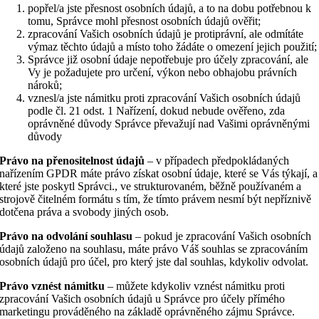
popřel/a jste přesnost osobních údajů, a to na dobu potřebnou k
tomu, Správce mohl přesnost osobních údajů ověřit;
zpracování Vašich osobních údajů je protiprávní, ale odmítáte
výmaz těchto údajů a místo toho žádáte o omezení jejich použití;
Správce již osobní údaje nepotřebuje pro účely zpracování, ale
Vy je požadujete pro určení, výkon nebo obhajobu právních
nároků;
vznesl/a jste námitku proti zpracování Vašich osobních údajů
podle čl. 21 odst. 1 Nařízení, dokud nebude ověřeno, zda
oprávněné důvody Správce převažují nad Vašimi oprávněnými
důvody
Právo na přenositelnost údajů
– v případech předpokládaných
nařízením GPDR máte právo získat osobní údaje, které se Vás týkají, a
které jste poskytl Správci., ve strukturovaném, běžně používaném a
strojově čitelném formátu s tím, že tímto právem nesmí být nepříznivě
dotčena práva a svobody jiných osob.
Právo na odvolání souhlasu
– pokud je zpracování Vašich osobních
údajů založeno na souhlasu, máte právo Váš souhlas se zpracováním
osobních údajů pro účel, pro který jste dal souhlas, kdykoliv odvolat.
Právo vznést námitku
– můžete kdykoliv vznést námitku proti
zpracování Vašich osobních údajů u Správce pro účely přímého
marketingu prováděného na základě oprávněného zájmu Správce.