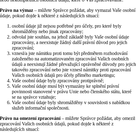
Právo na výmaz
– můžete Správce požádat, aby vymazal Vaše osobní
údaje, pokud dojde k některé z následujících situací:
osobní údaje již nejsou potřebné pro účely, pro které byly
shromážděny nebo jinak zpracovány;
odvolal jste souhlas, na jehož základě byly Vaše osobní údaje
zpracovány, a neexistuje žádný další právní důvod pro jejich
zpracování;
vznesl/a jste námitku proti tomu být předmětem rozhodování
založeného na automatizovaném zpracování Vašich osobních
údajů a neexistují žádné převažující oprávněné důvody pro jejic
takovéto zpracování nebo jste vznesl námitky proti zpracování
Vašich osobních údajů pro účely přímého marketingu;
Vaše osobní údaje byly zpracovány protiprávně;
Vaše osobní údaje musí být vymazány ke splnění právní
povinnosti stanovené v právu Unie nebo členského státu, které
se na správce vztahuje;
Vaše osobní údaje byly shromážděny v souvislosti s nabídkou
služeb informační společnosti.
Právo na omezení zpracování
– můžete Správce požádat, aby omezil
zpracování Vašich osobních údajů, pokud dojde k některé z
následujících situací: