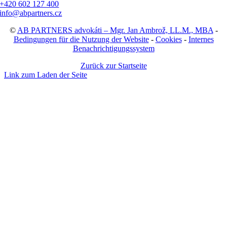
+420 602 127 400
info@abpartners.cz
©
AB PARTNERS advokáti – Mgr. Jan Ambrož, LL.M., MBA
-
Bedingungen für die Nutzung der Website
-
Cookies
-
Internes
Benachrichtigungssystem
Zurück zur Startseite
Link zum Laden der Seite