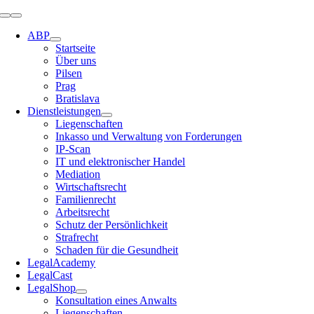
Zum
Navigation
Inhalt
umschalten
ABP
springen
Startseite
Über uns
Pilsen
Prag
Bratislava
Dienstleistungen
Liegenschaften
Inkasso und Verwaltung von Forderungen
IP-Scan
IT und elektronischer Handel
Mediation
Wirtschaftsrecht
Familienrecht
Arbeitsrecht
Schutz der Persönlichkeit
Strafrecht
Schaden für die Gesundheit
LegalAcademy
LegalCast
LegalShop
Konsultation eines Anwalts
Liegenschaften