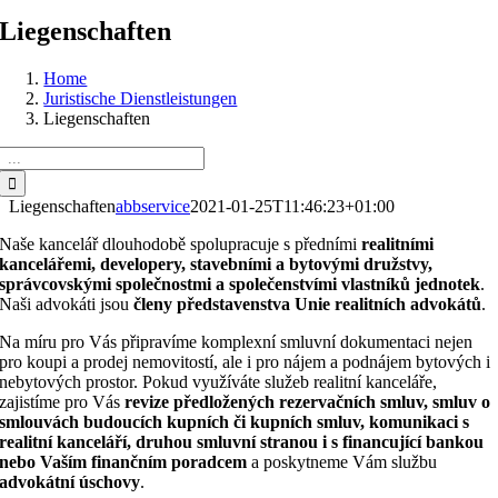
Liegenschaften
Home
Juristische Dienstleistungen
Liegenschaften
Suche
nach:
Liegenschaften
abbservice
2021-01-25T11:46:23+01:00
Naše kancelář dlouhodobě spolupracuje s předními
realitními
kancelářemi, developery, stavebními a bytovými družstvy,
správcovskými společnostmi a společenstvími vlastníků jednotek
.
Naši advokáti jsou
členy představenstva Unie realitních advokátů
.
Na míru pro Vás připravíme komplexní smluvní dokumentaci nejen
pro koupi a prodej nemovitostí, ale i pro nájem a podnájem bytových i
nebytových prostor. Pokud využíváte služeb realitní kanceláře,
zajistíme pro Vás
revize předložených rezervačních smluv, smluv o
smlouvách budoucích kupních či kupních smluv, komunikaci s
realitní kanceláří, druhou smluvní stranou i s financující bankou
nebo Vaším finančním poradcem
a poskytneme Vám službu
advokátní
úschovy
.