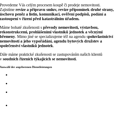
Provedeme Vás celým procesem koupě či prodeje nemovitosti.
Zajistíme
revize a přípravu smluv, revize připomínek druhé strany,
úschovu peněz a listin, komunikaci, ověření podpisů, podání a
zastoupení v řízení před katastrálním úřadem.
Máme bohaté zkušenosti s
převody nemovitostí, výstavbou,
rekonstrukcemi, prohlášeními vlastníků jednotek a věcnými
břemeny
. Mimo jiné se specializujeme též na agendu s
poluvlastnictví
nemovitostí a jeho vypořádání, agendu bytových družstev a
společenství vlastníků jednotek
.
Dále máme praktické zkušenosti se zastupováním našich klientů
v
soudních řízeních týkajících se nemovitostí
.
Auswahl der angebotenen Dienstleistungen
Kontrola rezervačních smluv vypracovaných realitní kanceláří
Kontrola či vypracování smlouvy o smlouvě budoucí
Kontroly a revize smluv o převodu nemovitostí (kupní smlouva,
darovací smlouva, směnná smlouva apod.)
Vypracování smluv o převodu nemovitostí (kupní smlouva,
darovací smlouva, směnná smlouva apod.)