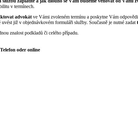
 za službu zaplatíte a jak dlouho se Vám budeme věnovat od Vámi 
ilitu v termínech.
aktovat advokát
ve Vámi zvoleném termínu a poskytne Vám odpovědi 
né uvést již v objednávkovém formuláři služby. Současně je nutné zadat
nou znalost podkladů či celého případu.
Telefon oder online