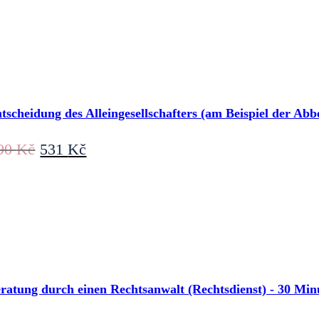
tscheidung des Alleingesellschafters (am Beispiel der Ab
Ursprünglicher
Aktueller
90
Kč
531
Kč
Preis
Preis
war:
ist:
590 Kč
531 Kč.
ratung durch einen Rechtsanwalt (Rechtsdienst) - 30 Minu