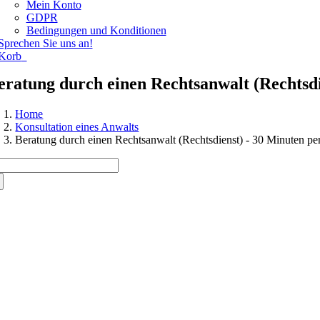
Mein Konto
GDPR
Bedingungen und Konditionen
Sprechen Sie uns an!
Korb
0
eratung durch einen Rechtsanwalt (Rechtsdi
Home
Konsultation eines Anwalts
Beratung durch einen Rechtsanwalt (Rechtsdienst) - 30 Minuten per
che
ch: