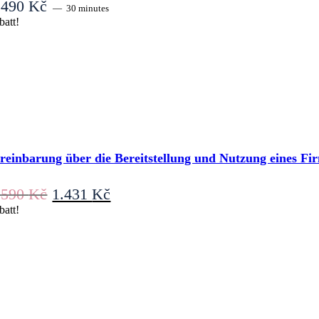
.490
Kč
30 minutes
batt!
reinbarung über die Bereitstellung und Nutzung eines F
Ursprünglicher
Aktueller
.590
Kč
1.431
Kč
Preis
Preis
batt!
war:
ist:
1.590 Kč
1.431 Kč.