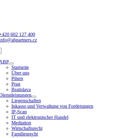
Zum
Inhalt
springen
ation
alten
+420 602 127 400
info@abpartners.cz
ABP
Startseite
Über uns
Pilsen
Prag
Bratislava
Dienstleistungen
Liegenschaften
Inkasso und Verwaltung von Forderungen
IP-Scan
IT und elektronischer Handel
Mediation
Wirtschaftsrecht
Familienrecht