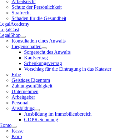
Arbeitsrecht
Schutz der Persönlichkeit
Strafrecht
Schaden für die Gesundheit
LegalAcademy
LegalCast
LegalShop
Konsultation eines Anwalts
Liegenschaften
Sorgerecht des Anwalts
Kaufvertrag
Schenkungsvertrag
Vorschlag für die Eintragung in das Kataster
Erbe
Geistiges Eigentum
Zahlungsunfähigkeit
Unternehmen
Arbeitgeber
Personal
Ausbildung
Ausbildung im Immobilienbereich
GDPR-Schulung
Konto
Kasse
Korb