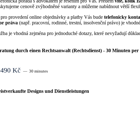
lefonická porada s advokátem je řešením pro Vás. Předem
víte, kolik
skytujeme cenově zvýhodněné varianty a můžeme nabídnout větší flexib
 pro provedení online objednávky a platby Vás bude
telefonicky kont
or práva
(např. pracovní, rodinné, trestní, insolvenční právo) je vhod
užba je vhodná zejména pro jednoduché dotazy, které nevyžadují důklad
ratung durch einen Rechtsanwalt (Rechtsdienst) - 30 Minuten per 
.490
Kč
30 minutes
rada
istverkaufte Designs und Dienstleistungen
dvokátem
rávní
užba)
0
nut