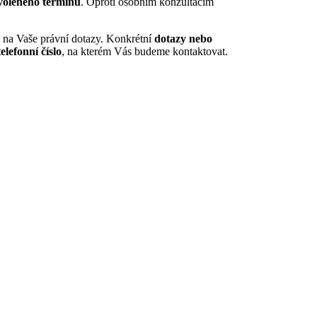
zvoleného termínu
. Oproti osobním konzultacím
na Vaše právní dotazy. Konkrétní
dotazy nebo
telefonní číslo
, na kterém Vás budeme kontaktovat.