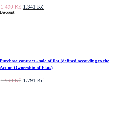
Original
Current
1.490
Kč
1.341
Kč
price
price
Discount!
was:
is:
1.490 Kč.
1.341 Kč.
Purchase contract - sale of flat (defined according to the
Act on Ownership of Flats)
Original
Current
1.990
Kč
1.791
Kč
price
price
was:
is:
1.990 Kč.
1.791 Kč.