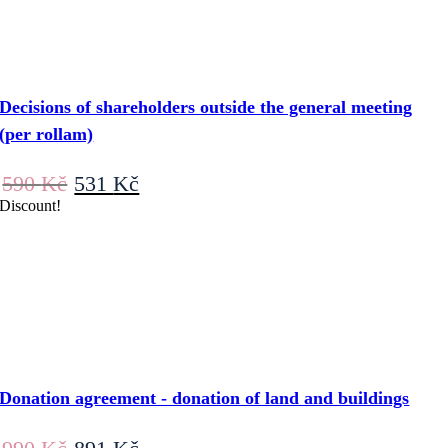
Decisions of shareholders outside the general meeting
(per rollam)
Original
Current
590
Kč
531
Kč
price
price
Discount!
was:
is:
590 Kč.
531 Kč.
Donation agreement - donation of land and buildings
Original
Current