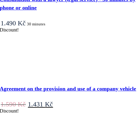
phone or online
1.490
Kč
30 minutes
Discount!
Agreement on the provision and use of a company vehicle
Original
Current
1.590
Kč
1.431
Kč
price
price
Discount!
was:
is:
1.590 Kč.
1.431 Kč.