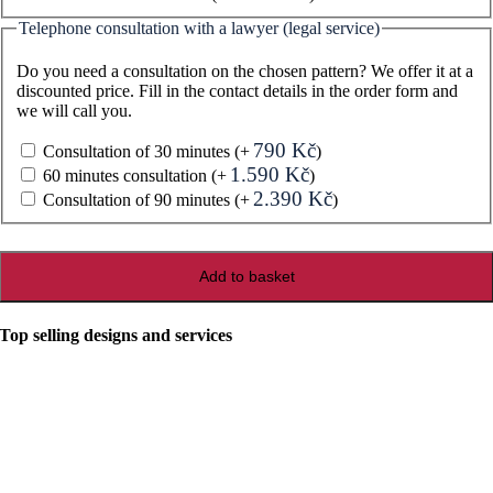
Telephone consultation with a lawyer (legal service)
Do you need a consultation on the chosen pattern? We offer it at a
discounted price. Fill in the contact details in the order form and
we will call you.
790
Kč
Consultation of 30 minutes
(+
)
1.590
Kč
60 minutes consultation
(+
)
2.390
Kč
Consultation of 90 minutes
(+
)
Kmenový
Add to basket
list
quantity
Top selling designs and services