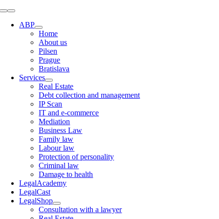
Skip
Toggle
to
Navigation
ABP
content
Home
About us
Pilsen
Prague
Bratislava
Services
Real Estate
Debt collection and management
IP Scan
IT and e-commerce
Mediation
Business Law
Family law
Labour law
Protection of personality
Criminal law
Damage to health
LegalAcademy
LegalCast
LegalShop
Consultation with a lawyer
Real Estate