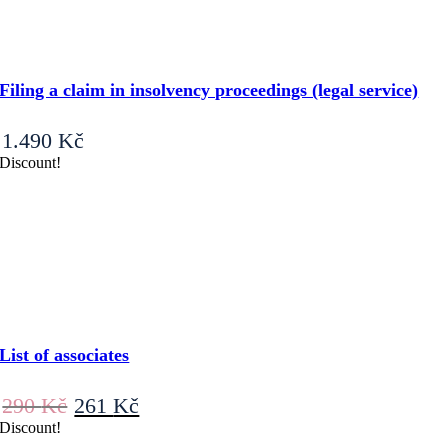
Filing a claim in insolvency proceedings (legal service)
1.490
Kč
Discount!
List of associates
Original
Current
290
Kč
261
Kč
price
price
Discount!
was:
is: