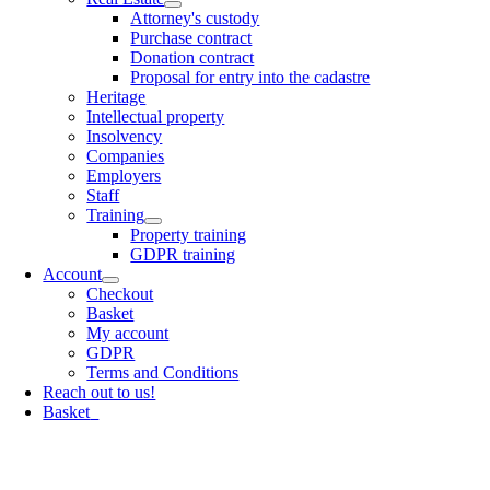
Attorney's custody
Purchase contract
Donation contract
Proposal for entry into the cadastre
Heritage
Intellectual property
Insolvency
Companies
Employers
Staff
Training
Property training
GDPR training
Account
Checkout
Basket
My account
GDPR
Terms and Conditions
Reach out to us!
Basket
0