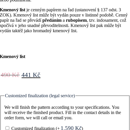
Kmenový list
je cenným papírem na řad (ustanovení § 137 odst. 3
ZOK). Kmenový list může být vydán pouze v listinné podobě. Cenný
papír na řad se převádí
předáním
a
rubopisem
, tzv. indosament, což
spočívá v jeho snadné převoditelnosti. Kmenový list pak může být
vydán taktéž jako hromadný kmenový list.
Kmenový list
Original
Current
490
Kč
441
Kč
price
price
was:
is:
490 Kč.
441 Kč.
Customized finalization (legal service)
We will finish the pattern according to your specifications. You
will receive the finished product. Fill in the contact details in the
order form, we will call or email you.
1.590
Kč
Customized finalization
(+
)