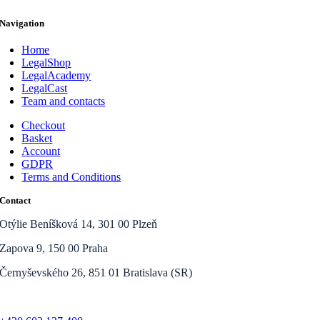
Navigation
Home
LegalShop
LegalAcademy
LegalCast
Team and contacts
Checkout
Basket
Account
GDPR
Terms and Conditions
Contact
Otýlie Beníšková 14, 301 00 Plzeň
Zapova 9, 150 00 Praha
Černyševského 26, 851 01 Bratislava (SR)