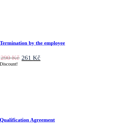
Termination by the employee
Original
Current
290
Kč
261
Kč
price
price
Discount!
was:
is:
290 Kč.
261 Kč.
Qualification Agreement