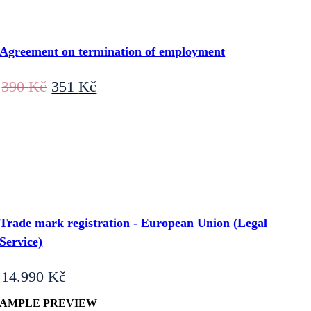
Agreement on termination of employment
Original
Current
390
Kč
351
Kč
price
price
was:
is:
390 Kč.
351 Kč.
Trade mark registration - European Union (Legal
Service)
14.990
Kč
SAMPLE PREVIEW