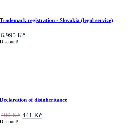
Trademark registration - Slovakia (legal service)
6.990
Kč
Discount!
Declaration of disinheritance
Original
Current
490
Kč
441
Kč
price
price
Discount!
was:
is:
490 Kč.
441 Kč.