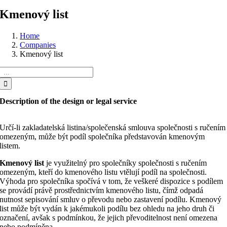
Kmenový list
Home
Companies
Kmenový list
Search
for:
Description of the design or legal service
Určí-li zakladatelská listina/společenská smlouva společnosti s ručením
omezeným, může být podíl společníka představován kmenovým
listem.
Kmenový list
je využitelný pro společníky společnosti s ručením
omezeným, kteří do kmenového listu vtělují podíl na společnosti.
Výhoda pro společníka spočívá v tom, že veškeré dispozice s podílem
se provádí právě prostřednictvím kmenového listu, čímž odpadá
nutnost sepisování smluv o převodu nebo zastavení podílu. Kmenový
list může být vydán k jakémukoli podílu bez ohledu na jeho druh či
označení, avšak s podmínkou, že jejich převoditelnost není omezena
nebo podmíněna.